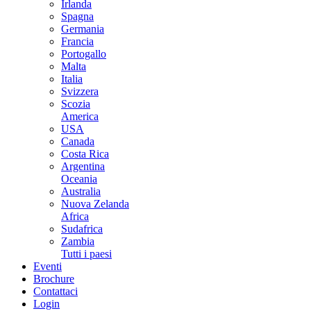
Irlanda
Spagna
Germania
Francia
Portogallo
Malta
Italia
Svizzera
Scozia
America
USA
Canada
Costa Rica
Argentina
Oceania
Australia
Nuova Zelanda
Africa
Sudafrica
Zambia
Tutti i paesi
Eventi
Brochure
Contattaci
Login