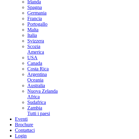
Irlanda
Spagna
Germania
Francia
Portogallo
Malta
Italia
Svizzera
Scozia
America
USA
Canada
Costa Rica
Argentina
Oceania
Australia
Nuova Zelanda
Africa
Sudafrica
Zambia
Tutti i paesi
Eventi
Brochure
Contattaci
Login