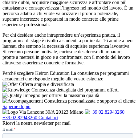
chiarire dubbi, acquisire maggiore sicurezza e affrontare con più
entusiasmo e consapevolezza l’ingresso nel mondo del lavoro. È un
percorso adatto a chi vuole valorizzare il proprio potenziale,
superare incertezze e prepararsi in modo concreto alle prime
esperienze professionali.
Per chi desidera anche intraprendere un’esperienza pratica, il
programma di stage è rivolto a studenti a partire dai 16 anni e a neo
laureati che sentono la necessità di acquisire esperienza lavorativa.
Si cercano persone motivate, curiose e desiderose di imparare,
pronte a mettersi in gioco e a confrontarsi con il mondo del lavoro
attraverso esperienze concrete e formative.
Perché scegliere Keiron Education
La consulenza per programmi
accademici che risponde meglio alle vostre esigenze
Offerta ampia e diversificata
Conoscenza dettagliata dei programmi offerti
Impegno per offrirvi la massima qualità
Consulenza personalizzata e supporto al cliente
Saperne di più
Via Lanzone 30/A 20123 Milano
+39.02.82943260
Contattaci
Ricevi la nostra newsletter per mail