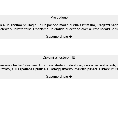
Pre college
coltà è un enorme privilegio. In un periodo medio di due settimane, i ragazzi ha
percorso universitario. Riteniamo un grande successo aver aiutato ragazzi a tro
Saperne di più
Diplomi all’estero - IB
ale che ha l'obiettivo di formare studenti talentuosi, curiosi ed entusiasti, 
izzato, sull'esperienza pratica e l’atteggiamento interdisciplinare e intercultural
Saperne di più