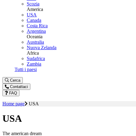
Scozia
America
USA
Canada
Costa Rica
Argentina
Oceania
Australia
Nuova Zelanda
Africa
Sudafrica
Zambia
Tutti i paesi
Cerca
Contattaci
FAQ
Home page
USA
USA
The american dream