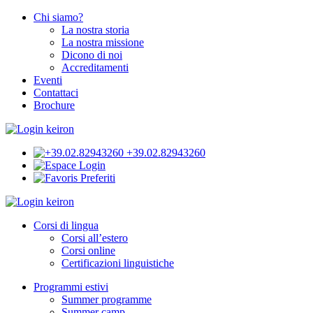
Chi siamo?
La nostra storia
La nostra missione
Dicono di noi
Accreditamenti
Eventi
Contattaci
Brochure
+39.02.82943260
Login
Preferiti
Corsi di lingua
Corsi all’estero
Corsi online
Certificazioni linguistiche
Programmi estivi
Summer programme
Summer camp