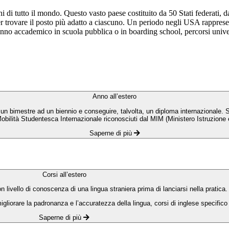
 di tutto il mondo. Questo vasto paese costituito da 50 Stati federati, d
 per trovare il posto più adatto a ciascuno. Un periodo negli USA rappres
accademico in scuola pubblica o in boarding school, percorsi universita
Anno all’estero
 un bimestre ad un biennio e conseguire, talvolta, un diploma internazionale. Si
Mobilità Studentesca Internazionale riconosciuti dal MIM (Ministero Istruzione e
Saperne di più
Corsi all’estero
n livello di conoscenza di una lingua straniera prima di lanciarsi nella pratica
 migliorare la padronanza e l’accuratezza della lingua, corsi di inglese specifico 
Saperne di più