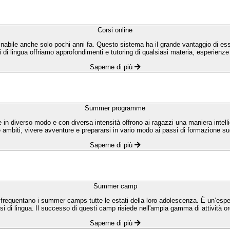
Corsi online
inabile anche solo pochi anni fa. Questo sistema ha il grande vantaggio di e
i di lingua offriamo approfondimenti e tutoring di qualsiasi materia, esperienze p
Saperne di più
Summer programme
 diverso modo e con diversa intensità offrono ai ragazzi una maniera intellig
 ambiti, vivere avventure e prepararsi in vario modo ai passi di formazione suc
Saperne di più
Summer camp
requentano i summer camps tutte le estati della loro adolescenza. È un’esperi
i di lingua. Il successo di questi camp risiede nell'ampia gamma di attività or
Saperne di più