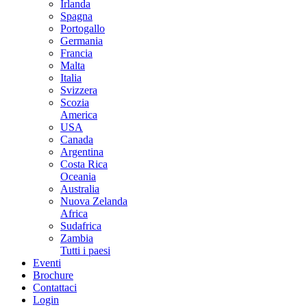
Irlanda
Spagna
Portogallo
Germania
Francia
Malta
Italia
Svizzera
Scozia
America
USA
Canada
Argentina
Costa Rica
Oceania
Australia
Nuova Zelanda
Africa
Sudafrica
Zambia
Tutti i paesi
Eventi
Brochure
Contattaci
Login