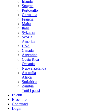
Irlanda
Spagna
Portogallo
Germania
Francia
Malta
Italia
Svizzera
Scozia
America
USA
Canada
Argentina
Costa Rica
Oceania
Nuova Zelanda
Australia
Africa
Sudafrica
Zambia
Tutti i paesi
Eventi
Brochure
Contattaci
Login