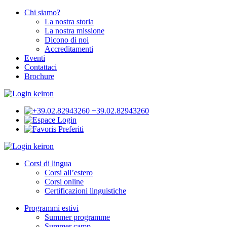
Chi siamo?
La nostra storia
La nostra missione
Dicono di noi
Accreditamenti
Eventi
Contattaci
Brochure
+39.02.82943260
Login
Preferiti
Corsi di lingua
Corsi all’estero
Corsi online
Certificazioni linguistiche
Programmi estivi
Summer programme
Summer camp