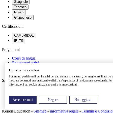
Spagnolo
Tedesco
Russo
Giapponese
Certificazioni
CAMBRIDGE
IELTS
Programmi
Corsi di lingua
Programmi estivi
Percorsi scolastici all’estero
Utilizziamo i cookie
Orientamento universitario
Potremmo posizionarli per l'analisi dei dati dei nostri visitatori, per migliorare il nostro 
Saperne di più
mostrare contenuti personalizzati e offrirti un'esperienza di navigazione eccezionale. Per 
informazioni sui cookie utilizziamo aprire le impostazioni.
FAQ
Dicono di noi
Blog
Accettare tutti
Negare
No, aggiusta
Eventi
Keiron Education -
Sitemap
-
Informativa legale
-
Termini e Condizio