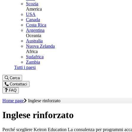
Scozia
America
USA
Canada
Costa Rica
Argentina
Oceania
Australia
Nuova Zelanda
Africa
Sudafrica
Zambia
Tutti i paesi
Cerca
Contattaci
FAQ
Home page
Inglese rinforzato
Inglese rinforzato
Perché scegliere Keiron Education
La consulenza per programmi accad