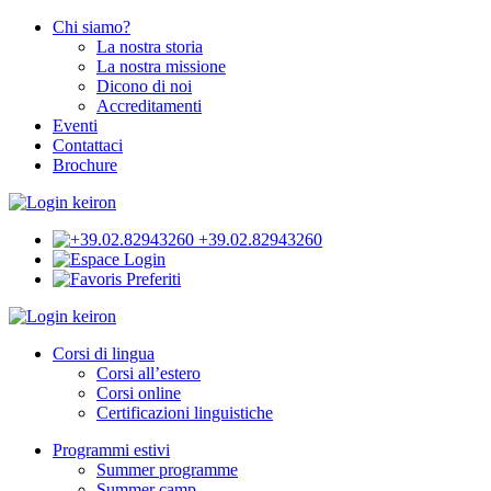
Chi siamo?
La nostra storia
La nostra missione
Dicono di noi
Accreditamenti
Eventi
Contattaci
Brochure
+39.02.82943260
Login
Preferiti
Corsi di lingua
Corsi all’estero
Corsi online
Certificazioni linguistiche
Programmi estivi
Summer programme
Summer camp