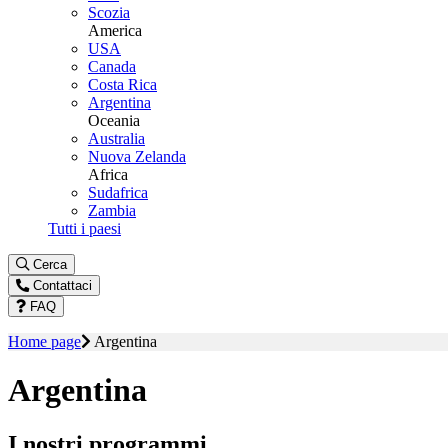
Scozia
America
USA
Canada
Costa Rica
Argentina
Oceania
Australia
Nuova Zelanda
Africa
Sudafrica
Zambia
Tutti i paesi
Cerca
Contattaci
FAQ
Home page
Argentina
Argentina
I nostri programmi