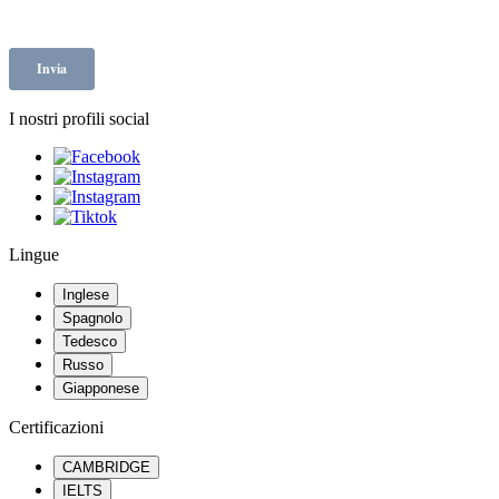
I nostri profili social
Lingue
Inglese
Spagnolo
Tedesco
Russo
Giapponese
Certificazioni
CAMBRIDGE
IELTS