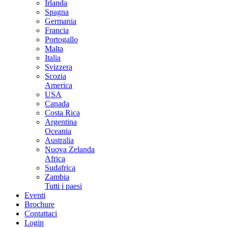
Irlanda
Spagna
Germania
Francia
Portogallo
Malta
Italia
Svizzera
Scozia
America
USA
Canada
Costa Rica
Argentina
Oceania
Australia
Nuova Zelanda
Africa
Sudafrica
Zambia
Tutti i paesi
Eventi
Brochure
Contattaci
Login