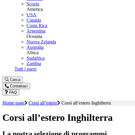
Scozia
America
USA
Canada
Costa Rica
Argentina
Oceania
Nuova Zelanda
Australia
Africa
Sudafrica
Zambia
Tutti i paesi
Cerca
Contattaci
FAQ
Home page
Corsi all’estero
Corsi all’estero Inghilterra
Corsi all’estero Inghilterra
La nostra selezione di programmi