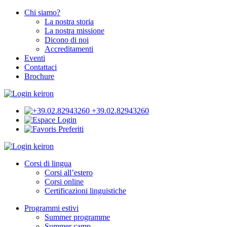
Chi siamo?
La nostra storia
La nostra missione
Dicono di noi
Accreditamenti
Eventi
Contattaci
Brochure
+39.02.82943260
Login
Preferiti
Corsi di lingua
Corsi all’estero
Corsi online
Certificazioni linguistiche
Programmi estivi
Summer programme
Summer camp