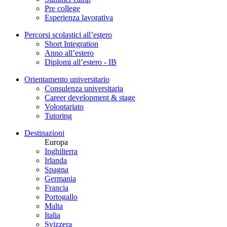
Pre college
Esperienza lavorativa
Percorsi scolastici all’estero
Short Integration
Anno all’estero
Diplomi all’estero - IB
Orientamento universitario
Consulenza universitaria
Career development & stage
Volontariato
Tutoring
Destinazioni
Europa
Inghilterra
Irlanda
Spagna
Germania
Francia
Portogallo
Malta
Italia
Svizzera