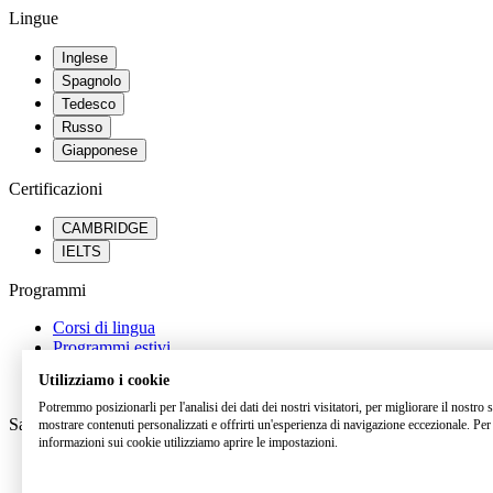
Lingue
Inglese
Spagnolo
Tedesco
Russo
Giapponese
Certificazioni
CAMBRIDGE
IELTS
Programmi
Corsi di lingua
Programmi estivi
Percorsi scolastici all’estero
Utilizziamo i cookie
Orientamento universitario
Potremmo posizionarli per l'analisi dei dati dei nostri visitatori, per migliorare il nostro 
Saperne di più
mostrare contenuti personalizzati e offrirti un'esperienza di navigazione eccezionale. Per 
informazioni sui cookie utilizziamo aprire le impostazioni.
FAQ
Dicono di noi