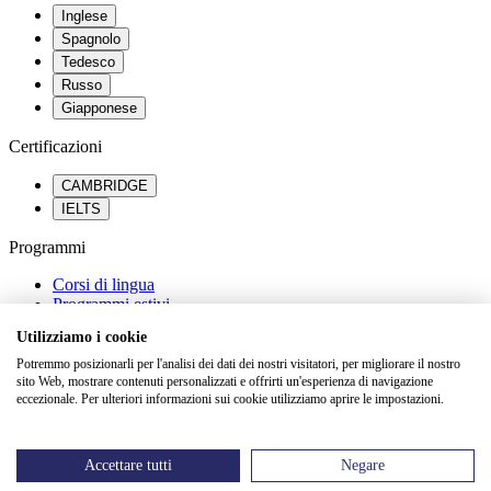
Inglese
Spagnolo
Tedesco
Russo
Giapponese
Certificazioni
CAMBRIDGE
IELTS
Programmi
Corsi di lingua
Programmi estivi
Percorsi scolastici all’estero
Utilizziamo i cookie
Orientamento universitario
Potremmo posizionarli per l'analisi dei dati dei nostri visitatori, per migliorare il nostro
Saperne di più
sito Web, mostrare contenuti personalizzati e offrirti un'esperienza di navigazione
eccezionale. Per ulteriori informazioni sui cookie utilizziamo aprire le impostazioni.
FAQ
Dicono di noi
Blog
Accettare tutti
Negare
Eventi