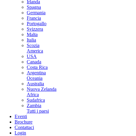
Irlanda
Spagna
Germania
Francia
Portogallo
Svizzera
Malta
Italia
Scozia
America
USA
Canada
Costa Rica
Argentina
Oceania
Australia
Nuova Zelanda
Africa
Sudafrica
Zambia
Tutti i paesi
Eventi
Brochure
Contattaci
Login