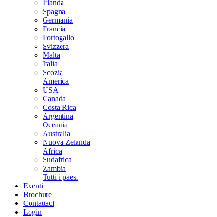
Irlanda
Spagna
Germania
Francia
Portogallo
Svizzera
Malta
Italia
Scozia
America
USA
Canada
Costa Rica
Argentina
Oceania
Australia
Nuova Zelanda
Africa
Sudafrica
Zambia
Tutti i paesi
Eventi
Brochure
Contattaci
Login