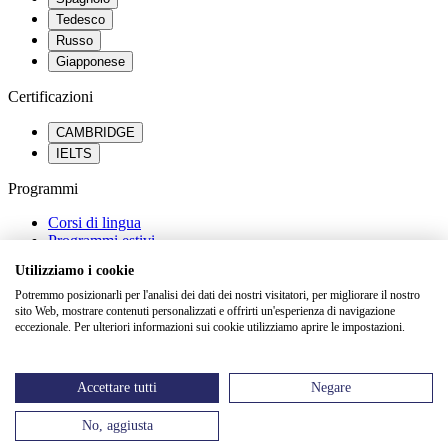
Tedesco
Russo
Giapponese
Certificazioni
CAMBRIDGE
IELTS
Programmi
Corsi di lingua
Programmi estivi
Percorsi scolastici all’estero
Utilizziamo i cookie
Orientamento universitario
Potremmo posizionarli per l'analisi dei dati dei nostri visitatori, per migliorare il nostro
Saperne di più
sito Web, mostrare contenuti personalizzati e offrirti un'esperienza di navigazione
eccezionale. Per ulteriori informazioni sui cookie utilizziamo aprire le impostazioni.
FAQ
Dicono di noi
Blog
Accettare tutti
Negare
Eventi
No, aggiusta
Keiron Education -
Sitemap
-
Informativa legale
-
Termini e