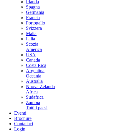
Irlanda
Spagna
Germania
Francia
Portogallo
Svizzera
Malta
Italia
Scozia
America
USA
Canada
Costa Rica
Argentina
Oceania
Australia
Nuova Zelanda
Africa
Sudafrica
Zambia
Tutti i paesi
Eventi
Brochure
Contattaci
Login