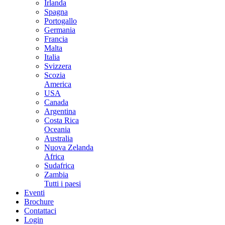
Irlanda
Spagna
Portogallo
Germania
Francia
Malta
Italia
Svizzera
Scozia
America
USA
Canada
Argentina
Costa Rica
Oceania
Australia
Nuova Zelanda
Africa
Sudafrica
Zambia
Tutti i paesi
Eventi
Brochure
Contattaci
Login