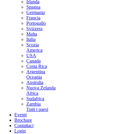
Irlanda
Spagna
Germania
Francia
Portogallo
Svizzera
Malta
Italia
Scozia
America
USA
Canada
Costa Rica
Argentina
Oceania
Australia
Nuova Zelanda
Africa
Sudafrica
Zambia
Tutti i paesi
Eventi
Brochure
Contattaci
Login