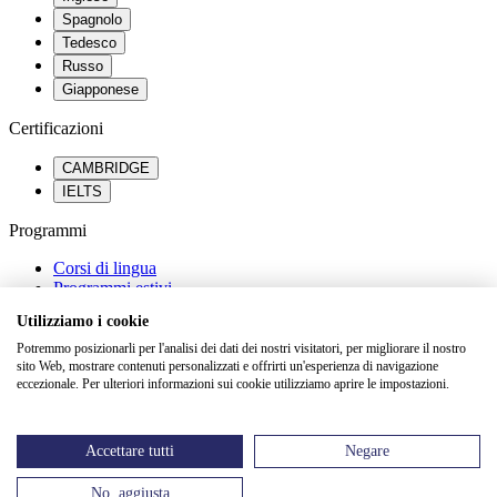
Spagnolo
Tedesco
Russo
Giapponese
Certificazioni
CAMBRIDGE
IELTS
Programmi
Corsi di lingua
Programmi estivi
Percorsi scolastici all’estero
Utilizziamo i cookie
Orientamento universitario
Potremmo posizionarli per l'analisi dei dati dei nostri visitatori, per migliorare il nostro
Saperne di più
sito Web, mostrare contenuti personalizzati e offrirti un'esperienza di navigazione
eccezionale. Per ulteriori informazioni sui cookie utilizziamo aprire le impostazioni.
FAQ
Dicono di noi
Blog
Accettare tutti
Negare
Eventi
No, aggiusta