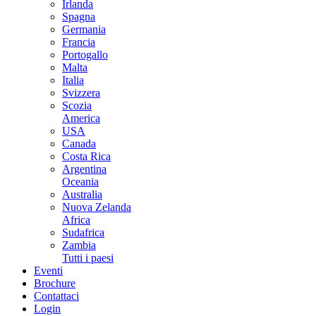
Irlanda
Spagna
Germania
Francia
Portogallo
Malta
Italia
Svizzera
Scozia
America
USA
Canada
Costa Rica
Argentina
Oceania
Australia
Nuova Zelanda
Africa
Sudafrica
Zambia
Tutti i paesi
Eventi
Brochure
Contattaci
Login