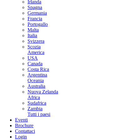
Irlanda
Spagna
Germania
Francia
Portogallo
Malta
Italia
Svizzera
Scozia
America
USA
Canada
Costa Rica
Argentina
Oceania
Australia
Nuova Zelanda
Africa
Sudafrica
Zambia
Tutti i paesi
Eventi
Brochure
Contattaci
Login