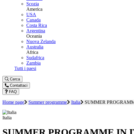
Scozia
America
USA
Canada
Costa Rica
Argentina
Oceania
Nuova Zelanda
Australia
Africa
Sudafrica
Zambia
Tutti i paesi
Cerca
Contattaci
FAQ
Home page
Summer programme
Italia
SUMMER PROGRAMME
Italia
SUMMER PROGRAMME IN I