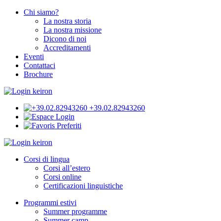
Chi siamo?
La nostra storia
La nostra missione
Dicono di noi
Accreditamenti
Eventi
Contattaci
Brochure
+39.02.82943260
Login
Preferiti
Corsi di lingua
Corsi all’estero
Corsi online
Certificazioni linguistiche
Programmi estivi
Summer programme
Summer camp