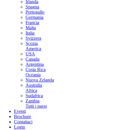
Irlanda
Spagna
Portogallo
Germania
Francia
Malta
Italia
Svizzera
Scozia
America
USA
Canada
Argentina
Costa Rica
Oceania
Nuova Zelanda
Australia
Africa
Sudafrica
Zambia
Tutti i paesi
Eventi
Brochure
Contattaci
Login