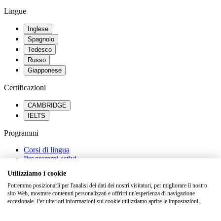
Lingue
Inglese
Spagnolo
Tedesco
Russo
Giapponese
Certificazioni
CAMBRIDGE
IELTS
Programmi
Corsi di lingua
Programmi estivi
Percorsi scolastici all’estero
Utilizziamo i cookie
Orientamento universitario
Potremmo posizionarli per l'analisi dei dati dei nostri visitatori, per migliorare il nostro
Saperne di più
sito Web, mostrare contenuti personalizzati e offrirti un'esperienza di navigazione
eccezionale. Per ulteriori informazioni sui cookie utilizziamo aprire le impostazioni.
FAQ
Dicono di noi