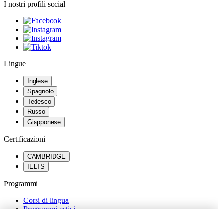
I nostri profili social
Lingue
Inglese
Spagnolo
Tedesco
Russo
Giapponese
Certificazioni
CAMBRIDGE
IELTS
Programmi
Corsi di lingua
Programmi estivi
Percorsi scolastici all’estero