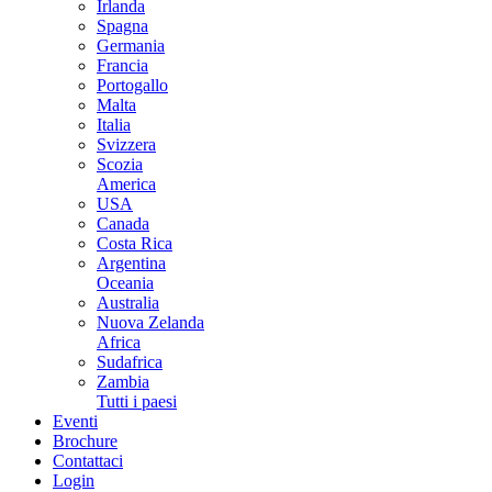
Irlanda
Spagna
Germania
Francia
Portogallo
Malta
Italia
Svizzera
Scozia
America
USA
Canada
Costa Rica
Argentina
Oceania
Australia
Nuova Zelanda
Africa
Sudafrica
Zambia
Tutti i paesi
Eventi
Brochure
Contattaci
Login