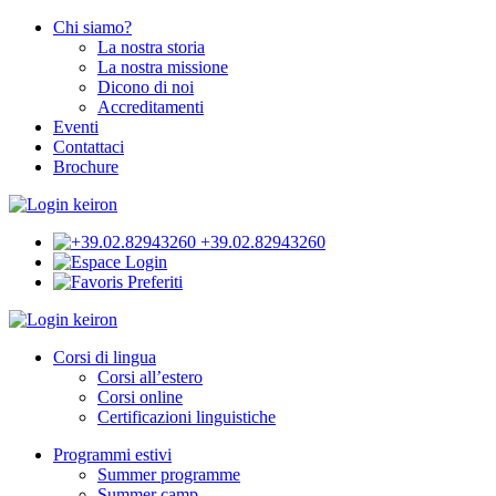
Chi siamo?
La nostra storia
La nostra missione
Dicono di noi
Accreditamenti
Eventi
Contattaci
Brochure
+39.02.82943260
Login
Preferiti
Corsi di lingua
Corsi all’estero
Corsi online
Certificazioni linguistiche
Programmi estivi
Summer programme
Summer camp