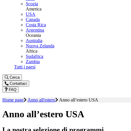
Scozia
America
USA
Canada
Costa Rica
Argentina
Oceania
Australia
Nuova Zelanda
Africa
Sudafrica
Zambia
Tutti i paesi
Cerca
Contattaci
FAQ
Home page
Anno all'estero
Anno all’estero USA
Anno all’estero USA
La nostra selezione di programmi