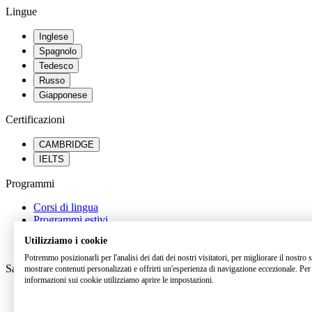
Lingue
Inglese
Spagnolo
Tedesco
Russo
Giapponese
Certificazioni
CAMBRIDGE
IELTS
Programmi
Corsi di lingua
Programmi estivi
Percorsi scolastici all’estero
Utilizziamo i cookie
Orientamento universitario
Potremmo posizionarli per l'analisi dei dati dei nostri visitatori, per migliorare il nostro 
Saperne di più
mostrare contenuti personalizzati e offrirti un'esperienza di navigazione eccezionale. Per 
informazioni sui cookie utilizziamo aprire le impostazioni.
FAQ
Dicono di noi