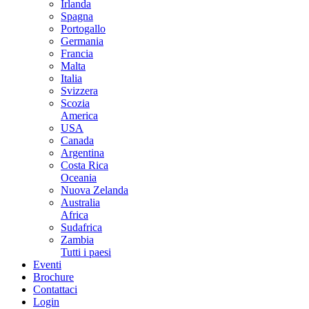
Irlanda
Spagna
Portogallo
Germania
Francia
Malta
Italia
Svizzera
Scozia
America
USA
Canada
Argentina
Costa Rica
Oceania
Nuova Zelanda
Australia
Africa
Sudafrica
Zambia
Tutti i paesi
Eventi
Brochure
Contattaci
Login