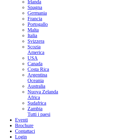
Irlanda
Spagna
Germania
Francia
Portogallo
Malta
Italia
Svizzera
Scozia
America
USA
Canada
Costa Rica
Argentina
Oceania
Australia
Nuova Zelanda
Africa
Sudafrica
Zambia
Tutti i paesi
Eventi
Brochure
Contattaci
Login