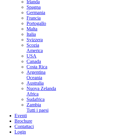
Irlanda
Spagna
Germania
Francia
Portogallo
Malta
Italia
Svizzera
Scozia
America
USA
Canada
Costa Rica
Argentina
Oceania
Australia
Nuova Zelanda
Africa
Sudafrica
Zambia
Tutti i paesi
Eventi
Brochure
Contattaci
Login