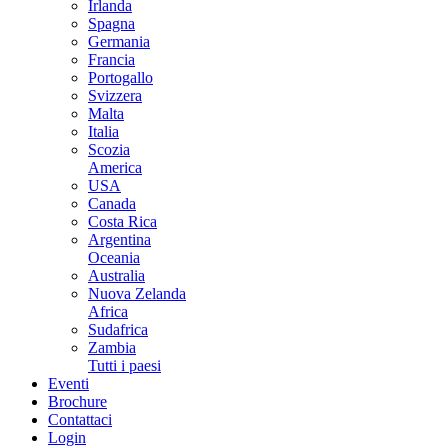
Irlanda
Spagna
Germania
Francia
Portogallo
Svizzera
Malta
Italia
Scozia
America
USA
Canada
Costa Rica
Argentina
Oceania
Australia
Nuova Zelanda
Africa
Sudafrica
Zambia
Tutti i paesi
Eventi
Brochure
Contattaci
Login